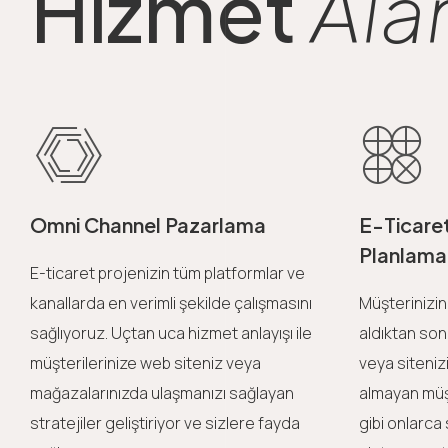
Hizmet
Alan
Omni Channel Pazarlama
E-Ticare
Planlama
E-ticaret projenizin tüm platformlar ve
kanallarda en verimli şekilde çalışmasını
Müşterinizi
sağlıyoruz. Uçtan uca hizmet anlayışı ile
aldıktan son
müşterilerinize web siteniz veya
veya siteniz
mağazalarınızda ulaşmanızı sağlayan
almayan müşt
stratejiler geliştiriyor ve sizlere fayda
gibi onlarca