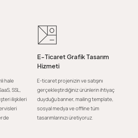
E-Ticaret Grafik Tasarım
Hizmeti
li hale
E-ticaret projenizin ve satışını
 SaaS, SSL,
gerçekleştirdiğiniz ürünlerin ihtiyaç
eri ilişkileri
duyduğu banner, mailing template,
rvisleri
sosyal medya ve offline tüm
lerde
tasarımlarınızı üretiyoruz.