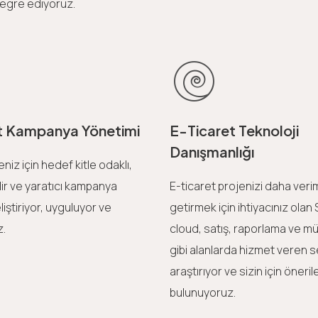
egre ediyoruz.
t Kampanya Yönetimi
E-Ticaret Teknoloji
Danışmanlığı
eniz için hedef kitle odaklı,
ir ve yaratıcı kampanya
E-ticaret projenizi daha verim
iştiriyor, uyguluyor ve
getirmek için ihtiyacınız olan
z.
cloud, satış, raporlama ve müşt
gibi alanlarda hizmet veren se
araştırıyor ve sizin için öneri
bulunuyoruz.