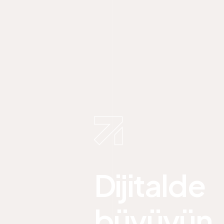
Dijitalde
büyüyün