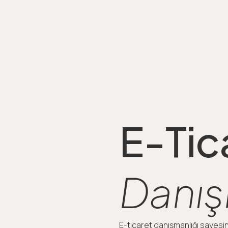
E-Tic
Danış
E-ticaret danışmanlığı sayesi