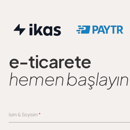
e-ticarete
hemen başlayın
İsim & Soyisim
*