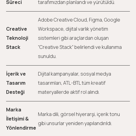
Süreci
tarafımızdan planlandı ve yürütüldü.
Adobe Creative Cloud, Figma, Google
Creative
Workspace, dijital varlık yönetim
Teknoloji
sistemleri gibi araçlardan oluşan
Stack
“Creative Stack” belirlendi ve kullanıma
sunuldu.
İçerik ve
Dijital kampanyalar, sosyal medya
Tasarım
tasarımları, ATL-BTL tüm kreatif
Desteği
materyallerde aktif rol alındı.
Marka
Marka dili, görsel hiyerarşi, içerik tonu
İletişimi &
gibi unsurlar yeniden yapılandırıldı.
Yönlendirme