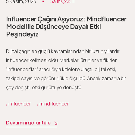
5 Kasım, 2025
Salih ÇAKTI
Influencer Çağını Aşıyoruz: Mindfluencer
Modeli ile Düşünceye Dayalı Etki
Peşindeyiz
Dijital çağın en güçlü kavramlarından biri uzun yıllardır
influencer kelimesi oldu. Markalar, ürünler ve fikirler
“influencer’lar” aracılığıyla kitlelere ulaştı; dijital etki,
takipçi sayısı ve görünürlükle ölçüldü. Ancak zamanla bir
şey değişti: etki gürültüye dönüştü.
influencer
mindfluencer
Devamını görüntüle