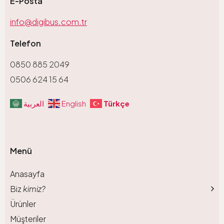
E-Posta
info@digibus.com.tr
Telefon
0850 885 2049
0506 624 15 64
Türkçe
العربية
English
Menü
Anasayfa
Biz
kimiz?
Ürünler
Müşteriler