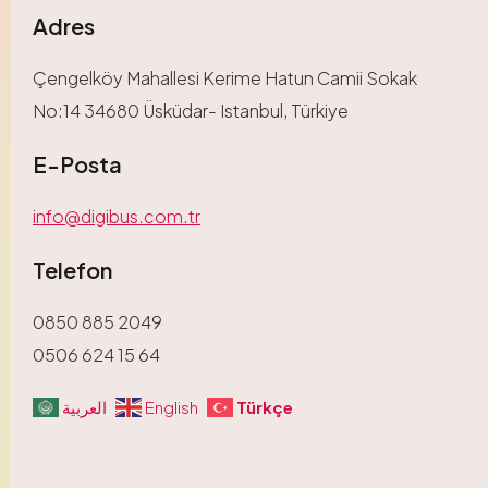
Adres
Çengelköy Mahallesi Kerime Hatun Camii Sokak
No:14 34680 Üsküdar- Istanbul, Türkiye
E-Posta
info@digibus.com.tr
Telefon
0850 885 2049
0506 624 15 64
Türkçe
العربية
English